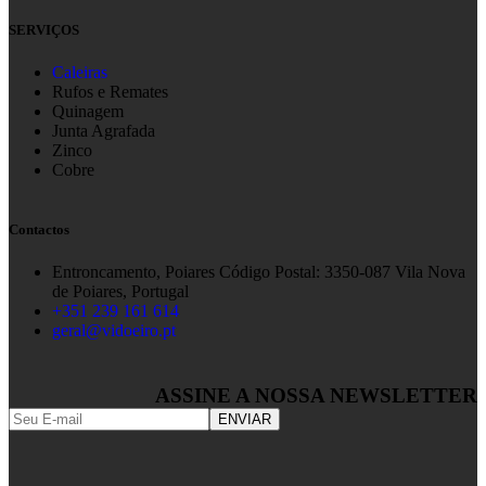
SERVIÇOS
Caleiras
Rufos e Remates
Quinagem
Junta Agrafada
Zinco
Cobre
Contactos
Entroncamento, Poiares Código Postal: 3350-087 Vila Nova
de Poiares, Portugal
+351 239 161 614
geral@vidoeiro.pt
ASSINE A NOSSA NEWSLETTER