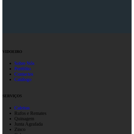
VIDOEIRO
Sobre Nós
Portfólio
Contactos
Catálogo
SERVIÇOS
Caleiras
Rufos e Remates
Quinagem
Junta Agrafada
Zinco