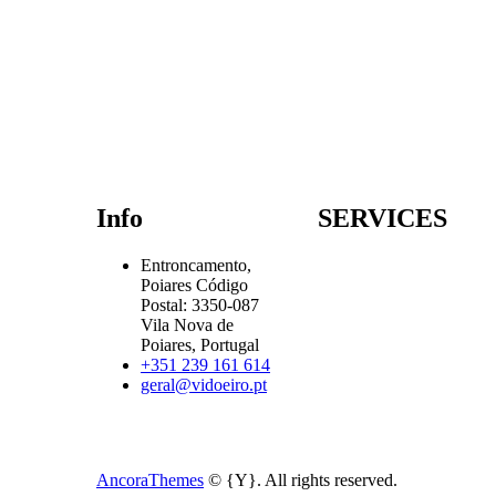
Info
SERVICES
Entroncamento,
Poiares Código
Postal: 3350-087
Vila Nova de
Poiares, Portugal
+351 239 161 614
geral@vidoeiro.pt
AncoraThemes
© {Y}. All rights reserved.